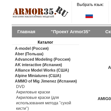
Выбрать язык:
Главная
"Проект Armor35"
Ск
Каталог
A-model (Россия)
Aber (Польша)
Advanced Modeling (Россия)
AK interactive (Испания)
A
Alliance Model Works (США)
Alpine Miniatures (США)
AMMO of Mig Jimenez (Испания)
DVD
Акриловые краски
Акриловые краски (для
AMIG0
использования метода "сухой
кисти")