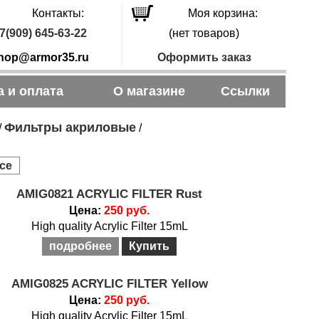
Контакты:
Моя корзина:
7(909) 645-63-22
(нет товаров)
hop@armor35.ru
Оформить заказ
а и оплата
О магазине
Ссылки
Фильтры акриловые
/
/
се
AMIG0821 ACRYLIC FILTER Rust
Цена:
250 руб.
High quality Acrylic Filter 15mL
подробнее
Купить
AMIG0825 ACRYLIC FILTER Yellow
Цена:
250 руб.
High quality Acrylic Filter 15mL