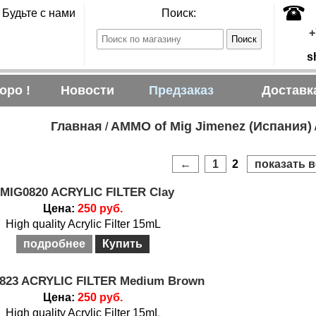
Будьте с нами
Поиск:
+
s
оро !
Новости
Предзаказ
Доставк
Главная
AMMO of Mig Jimenez (Испания)
/
←
1
2
показать в
MIG0820 ACRYLIC FILTER Clay
Цена:
250 руб.
High quality Acrylic Filter 15mL
подробнее
Купить
823 ACRYLIC FILTER Medium Brown
Цена:
250 руб.
High quality Acrylic Filter 15mL