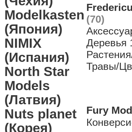
(Чехия)
Frederic
Modelkasten
(70)
(Япония)
Аксессуа
NIMIX
Деревья 
Растения
(Испания)
Травы/Ц
North Star
Models
(Латвия)
Fury Mod
Nuts planet
Конверси
(Корея)