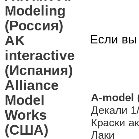
Modeling
(Россия)
AK
Если вы 
interactive
(Испания)
Alliance
A-model 
Model
Декали 1
Works
Краски а
(США)
Лаки