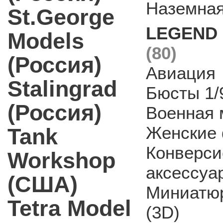
Наземная
St.George
LEGEND P
Models
(80)
(Россия)
Авиация
Stalingrad
Бюсты 1/
(Россия)
Военная 
Женские 
Tank
Конверси
Workshop
аксессуа
(США)
Миниатюр
Tetra Model
(3D)