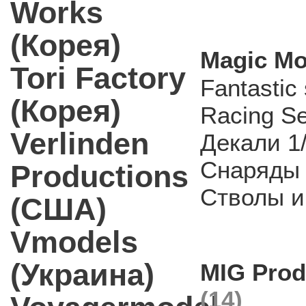
Works
(Корея)
Magic Mo
Tori Factory
Fantastic 
(Корея)
Racing S
Verlinden
Декали 1
Снаряды 
Productions
Стволы и
(США)
Vmodels
(Украина)
MIG Prod
(14)