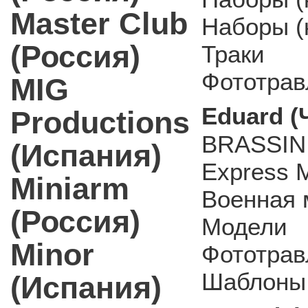
Master Club
Наборы (к
(Россия)
Траки
Фототрав
MIG
Eduard (
Productions
BRASSIN
(Испания)
Express 
Miniarm
Военная 
(Россия)
Модели
Minor
Фототрав
Шаблоны 
(Испания)