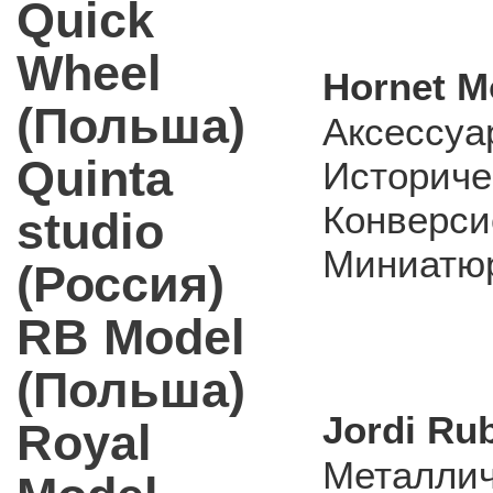
Quick
Wheel
Hornet M
(Польша)
Аксессуа
Quinta
Историче
Конверси
studio
Миниатюр
(Россия)
RB Model
(Польша)
Jordi Ru
Royal
Металлич