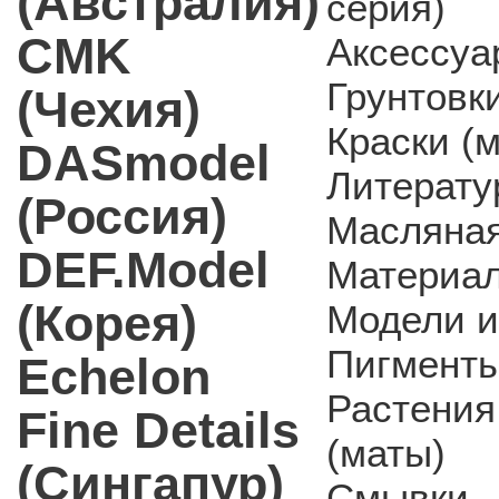
(Австралия)
серия)
CMK
Аксессуа
Грунтовки
(Чехия)
Краски (
DASmodel
Литерату
(Россия)
Масляная
DEF.Model
Материал
(Корея)
Модели и
Пигмент
Echelon
Растения
Fine Details
(маты)
(Сингапур)
Смывки