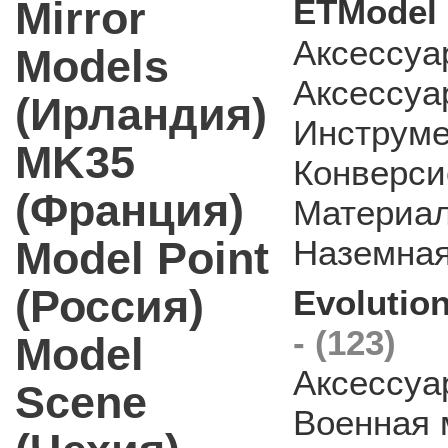
ETModel 
Mirror
Аксессуа
Models
Аксессуа
(Ирландия)
Инструм
MK35
Конверси
(Франция)
Материа
Model Point
Наземная
(Россия)
Evolution
- (123)
Model
Аксессуа
Scene
Военная 