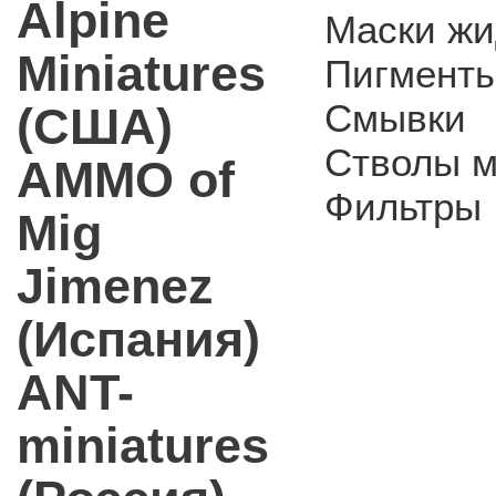
Alpine
Маски жи
Miniatures
Пигмент
Смывки
(США)
Стволы м
AMMO of
Фильтры
Mig
Jimenez
(Испания)
ANT-
miniatures