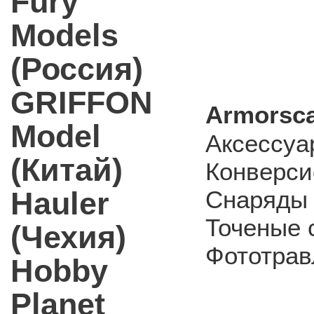
Fury
Models
(Россия)
GRIFFON
Armorsca
Model
Аксессуа
(Китай)
Конверси
Hauler
Снаряды 
Точеные 
(Чехия)
Фототрав
Hobby
Planet