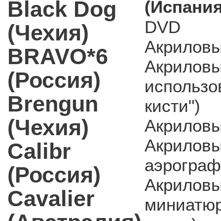
Black Dog
(Испания
DVD
(Чехия)
Акриловы
BRAVO*6
Акриловы
(Россия)
использо
Brengun
кисти")
(Чехия)
Акриловы
Акриловы
Calibr
аэрограф
(Россия)
Акриловы
Cavalier
миниатюр