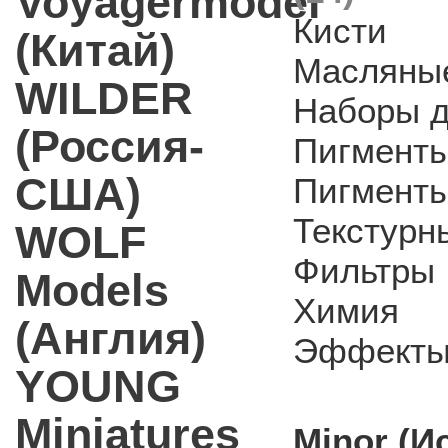
Voyagermodel
Кисти
(Китай)
Масляные
WILDER
Наборы д
(Россия-
Пигмент
США)
Пигменты
Текстурн
WOLF
Фильтры
Models
Химия
(Англия)
Эффекты
YOUNG
Miniatures
Minor (И