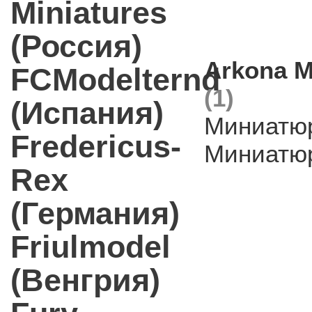
Miniatures
(Россия)
Arkona M
FCModelternd
(1)
(Испания)
Миниатюр
Fredericus-
Миниатюр
Rex
(Германия)
Friulmodel
(Венгрия)