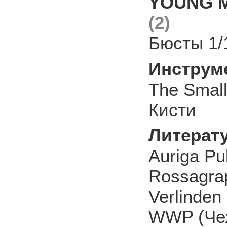
YOUNG Mi
(2)
Бюсты 1/
Инструм
The Smal
Кисти
Литерат
Auriga Pu
Rossagra
Verlinden
WWP (Че