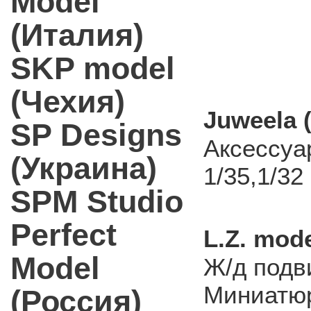
Model
(Италия)
SKP model
(Чехия)
Juweela 
SP Designs
Аксессуа
(Украина)
1/35,1/32
SPM Studio
Perfect
L.Z. mod
Model
Ж/д подв
Миниатюр
(Россия)