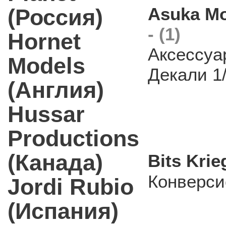
Asuka Mo
(Россия)
- (1)
Hornet
Аксессуа
Models
Декали 1
(Англия)
Hussar
Productions
(Канада)
Bits Kri
Конверси
Jordi Rubio
(Испания)