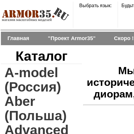
Выбрать язык:
Будьт
Главная
"Проект Armor35"
Скоро !
Каталог
A-model
Мы
историч
(Россия)
диорам
Aber
(Польша)
Advanced