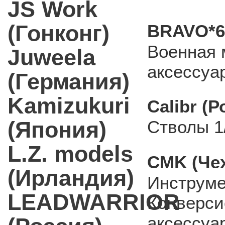
JS Work
(Гонконг)
BRAVO*6
Военная 
Juweela
аксессуа
(Германия)
Kamizukuri
Calibr (Р
(Япония)
Стволы 1
L.Z. models
CMK (Че
(Ирландия)
Инструме
LEADWARRIOR
Конверси
аксессуа