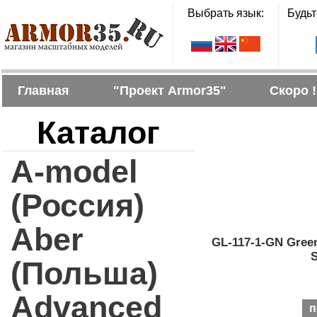
Выбрать язык:
Будьт
Главная
"Проект Armor35"
Скоро !
Каталог
A-model
(Россия)
Aber
GL-117-1-GN Green
S
(Польша)
Advanced
п