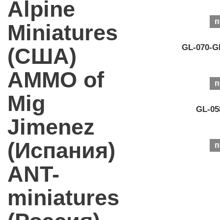
Alpine
п
Miniatures
GL-070-GN
(США)
AMMO of
п
Mig
GL-05
Jimenez
(Испания)
п
ANT-
miniatures