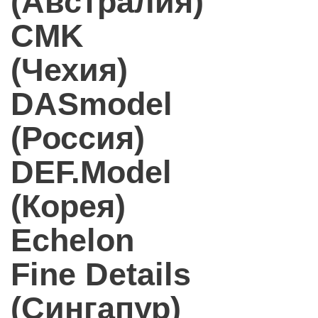
(Австралия)
CMK
(Чехия)
DASmodel
(Россия)
DEF.Model
(Корея)
Echelon
Fine Details
(Сингапур)