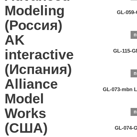
Modeling
GL-059-
(Россия)
AK
п
interactive
GL-115-GN
(Испания)
п
Alliance
GL-073-mbn L
Model
Works
п
(США)
GL-074-G