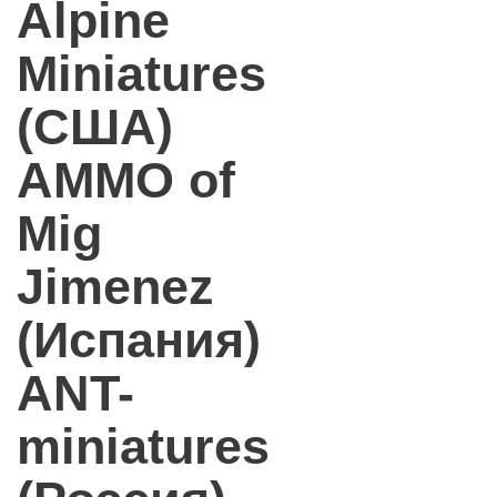
Alpine
Miniatures
(США)
AMMO of
Mig
Jimenez
(Испания)
ANT-
miniatures