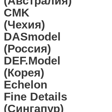
(Австралия)
CMK
(Чехия)
DASmodel
(Россия)
DEF.Model
(Корея)
Echelon
Fine Details
(Сингапур)