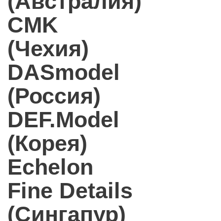
(Австралия)
CMK
(Чехия)
DASmodel
(Россия)
DEF.Model
(Корея)
Echelon
Fine Details
(Сингапур)