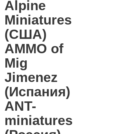
Alpine
Miniatures
(США)
AMMO of
Mig
Jimenez
(Испания)
ANT-
miniatures