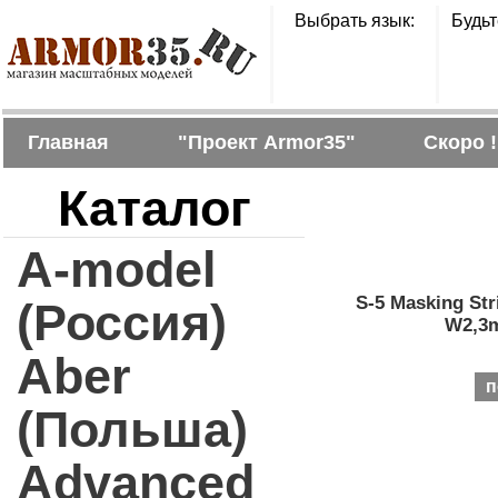
Выбрать язык:
Будьт
Главная
"Проект Armor35"
Скоро !
Каталог
A-model
S-5 Masking St
(Россия)
W2,3m
Aber
п
(Польша)
Advanced