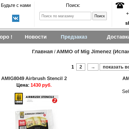
Будьте с нами
Поиск:
+
s
оро !
Новости
Предзаказ
Доставк
Главная
AMMO of Mig Jimenez (Испа
/
1
2
→
показать в
AMIG8049 Airbrush Stencil 2
AM
Цена:
1430 руб.
Sel