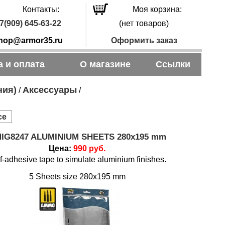
Контакты:
Моя корзина:
7(909) 645-63-22
(нет товаров)
hop@armor35.ru
Оформить заказ
а и оплата
О магазине
Ссылки
ния)
Аксессуары
/
/
се
IG8247 ALUMINIUM SHEETS 280x195 mm
Цена:
990 руб.
f-adhesive tape to simulate aluminium finishes.
5 Sheets size 280x195 mm