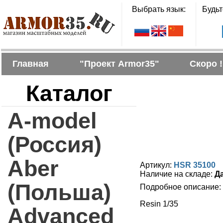
Выбрать язык:
Будьт
Главная
"Проект Armor35"
Скоро !
Каталог
A-model
(Россия)
Aber
Артикул:
HSR 35100
Наличие на складе:
Д
(Польша)
Подробное описание:
Resin 1/35
Advanced