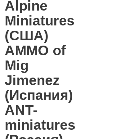
Alpine
Miniatures
(США)
AMMO of
Mig
Jimenez
(Испания)
ANT-
miniatures