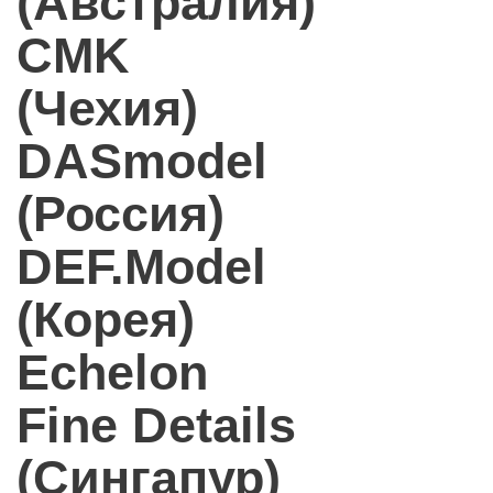
(Австралия)
CMK
(Чехия)
DASmodel
(Россия)
DEF.Model
(Корея)
Echelon
Fine Details
(Сингапур)