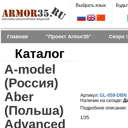
Выбрать язык:
Будьт
Главная
"Проект Armor35"
Скоро !
Каталог
A-model
(Россия)
Aber
Артикул:
GL-059-DBN
Наличие на складе:
Д
(Польша)
Подробное описание:
1/35
Advanced