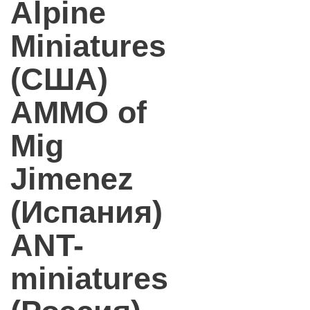
Alpine
Miniatures
(США)
AMMO of
Mig
Jimenez
(Испания)
ANT-
miniatures