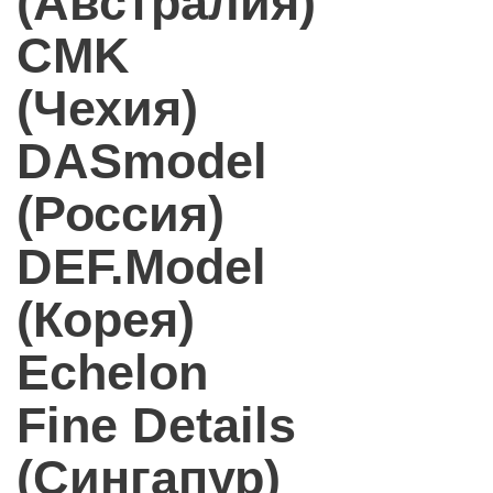
(Австралия)
CMK
(Чехия)
DASmodel
(Россия)
DEF.Model
(Корея)
Echelon
Fine Details
(Сингапур)