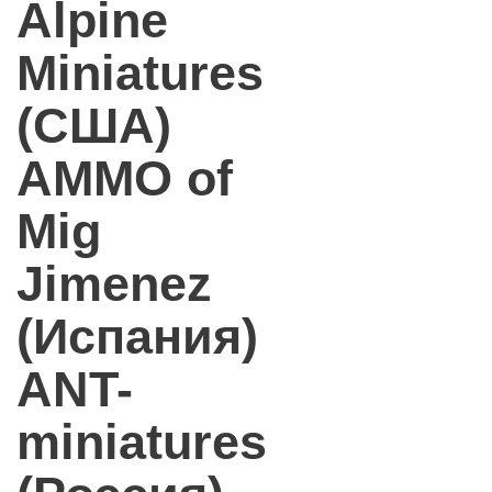
Alpine
Miniatures
(США)
AMMO of
Mig
Jimenez
(Испания)
ANT-
miniatures