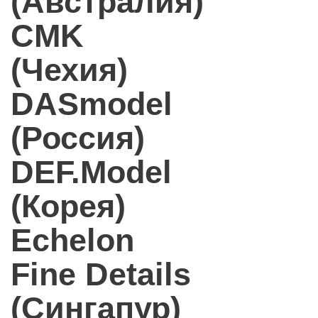
(Австралия)
CMK
(Чехия)
DASmodel
(Россия)
DEF.Model
(Корея)
Echelon
Fine Details
(Сингапур)