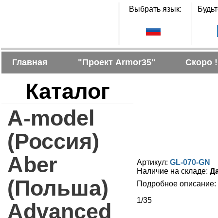
Выбрать язык:
Будьт
Главная
"Проект Armor35"
Скоро !
Каталог
A-model
(Россия)
Aber
Артикул:
GL-070-GN
Наличие на складе:
Д
(Польша)
Подробное описание:
1/35
Advanced