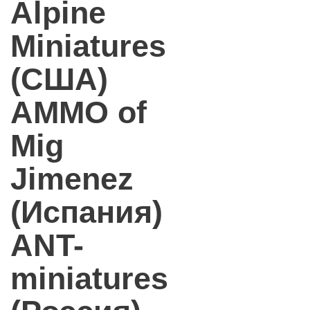
Alpine
Miniatures
(США)
AMMO of
Mig
Jimenez
(Испания)
ANT-
miniatures