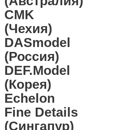
(Австралия)
CMK
(Чехия)
DASmodel
(Россия)
DEF.Model
(Корея)
Echelon
Fine Details
(Сингапур)