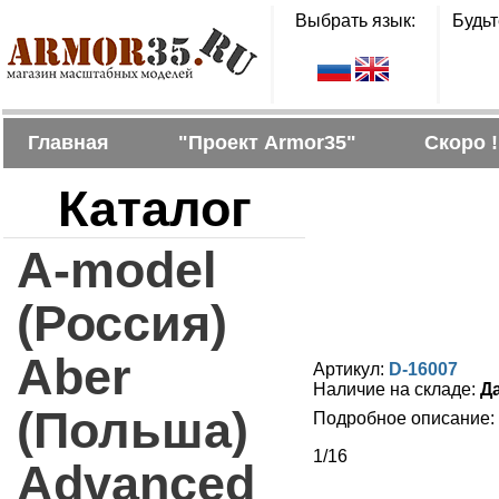
Выбрать язык:
Будьт
Главная
"Проект Armor35"
Скоро !
Каталог
A-model
(Россия)
Aber
Артикул:
D-16007
Наличие на складе:
Д
(Польша)
Подробное описание:
1/16
Advanced