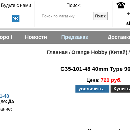
Будьте с нами
Поиск:
+
s
оро !
Новости
Предзаказ
Доставк
Главная
Orange Hobby (Китай)
/
G35-101-48 40mm Type 96
720 руб.
Цена:
увеличить...
Купить
1-48
аде:
Да
ание: