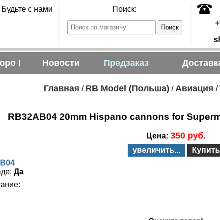
Будьте с нами
Поиск:
+
s
оро !
Новости
Предзаказ
Доставк
Главная
RB Model (Польша)
Авиация
/
/
/
RB32AB04 20mm Hispano cannons for Supermari
350 руб.
Цена:
увеличить...
Купить
B04
аде:
Да
ание: