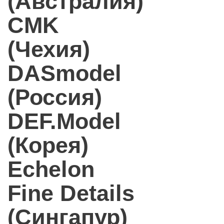
(Австралия)
CMK
(Чехия)
DASmodel
(Россия)
DEF.Model
(Корея)
Echelon
Fine Details
(Сингапур)