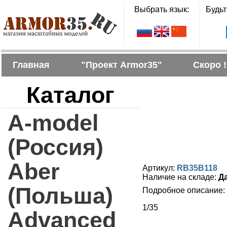
Выбрать язык:
Будьт
Главная
"Проект Armor35"
Скоро !
Каталог
A-model
(Россия)
Aber
Артикул:
RB35B118
Наличие на складе:
Д
(Польша)
Подробное описание:
1/35
Advanced