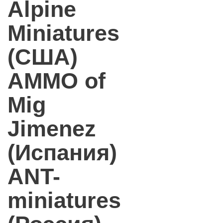
Alpine
Miniatures
(США)
AMMO of
Mig
Jimenez
(Испания)
ANT-
miniatures