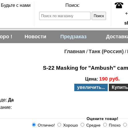
Будьте с нами
Поиск:
+
s
оро !
Новости
Предзаказ
Доставк
Главная
Танк (Россия)
/
/
S-22 Masking for "Ambush" ca
190 руб.
Цена:
увеличить...
Купить
аде:
Да
ание:
Оцените товар!
Отлично!
Хорошо
Средне
Плохо