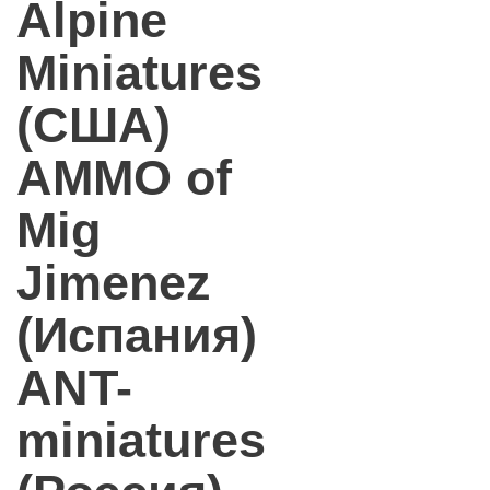
Alpine
Miniatures
(США)
AMMO of
Mig
Jimenez
(Испания)
ANT-
miniatures