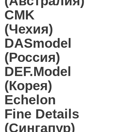
(Австралия)
CMK
(Чехия)
DASmodel
(Россия)
DEF.Model
(Корея)
Echelon
Fine Details
(Сингапур)