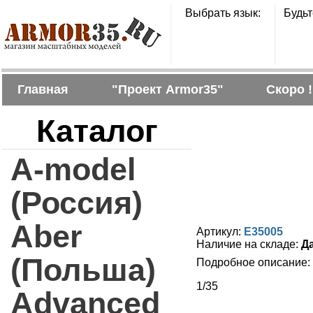
Выбрать язык:
Будьт
Главная
"Проект Armor35"
Скоро !
Каталог
A-model
(Россия)
Aber
Артикул:
E35005
Наличие на складе:
Д
(Польша)
Подробное описание:
1/35
Advanced