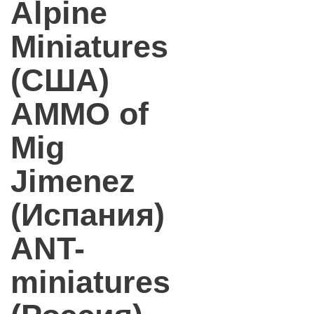
Alpine
Miniatures
(США)
AMMO of
Mig
Jimenez
(Испания)
ANT-
miniatures