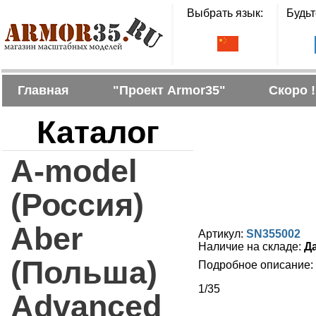
Выбрать язык:
Будьт
Главная
"Проект Armor35"
Скоро !
Каталог
A-model
(Россия)
Aber
Артикул:
SN355002
Наличие на складе:
Д
(Польша)
Подробное описание:
1/35
Advanced