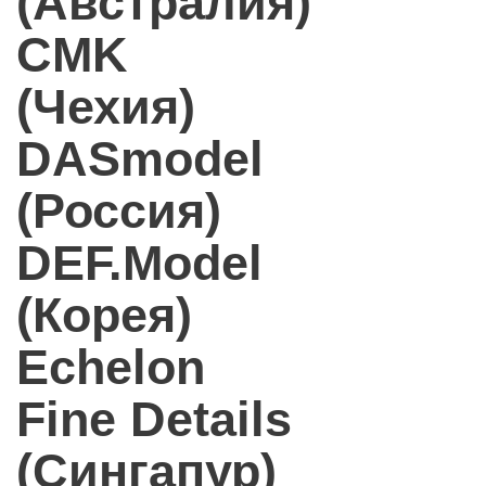
(Австралия)
CMK
(Чехия)
DASmodel
(Россия)
DEF.Model
(Корея)
Echelon
Fine Details
(Сингапур)