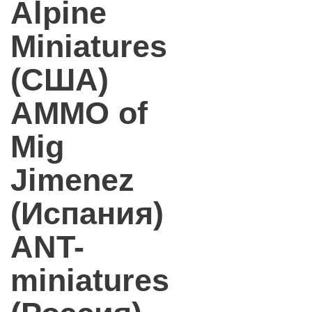
Alpine
Miniatures
(США)
AMMO of
Mig
Jimenez
(Испания)
ANT-
miniatures