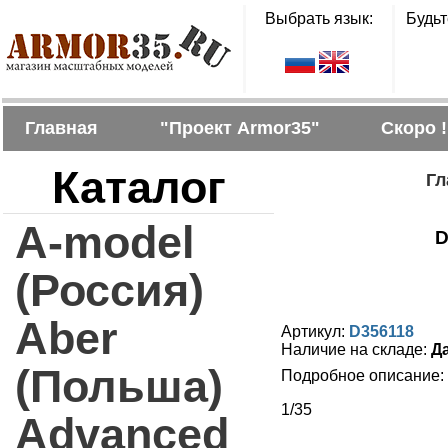
Выбрать язык:
Будьт
Главная
"Проект Armor35"
Скоро !
Каталог
Гл
A-model
D
(Россия)
Aber
Артикул:
D356118
Наличие на складе:
Д
(Польша)
Подробное описание:
1/35
Advanced