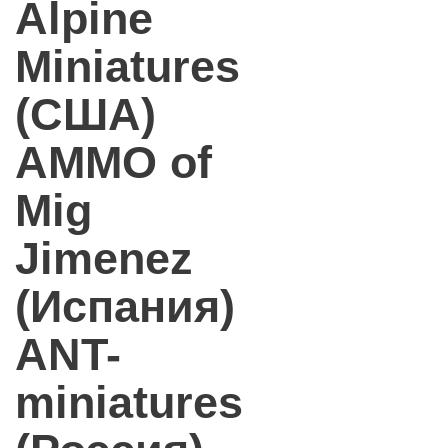
Alpine
Miniatures
(США)
AMMO of
Mig
Jimenez
(Испания)
ANT-
miniatures