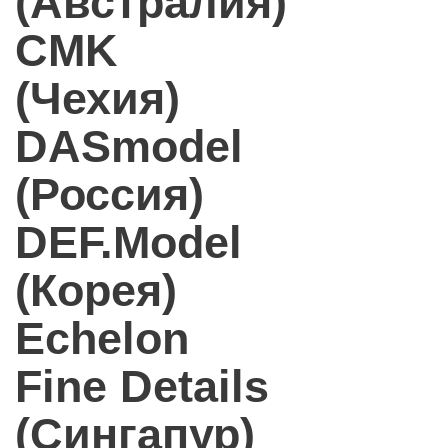
(Австралия)
CMK
(Чехия)
DASmodel
(Россия)
DEF.Model
(Корея)
Echelon
Fine Details
(Сингапур)