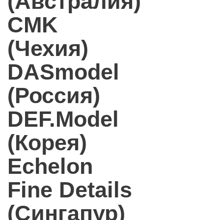
(Австралия)
CMK
(Чехия)
DASmodel
(Россия)
DEF.Model
(Корея)
Echelon
Fine Details
(Сингапур)