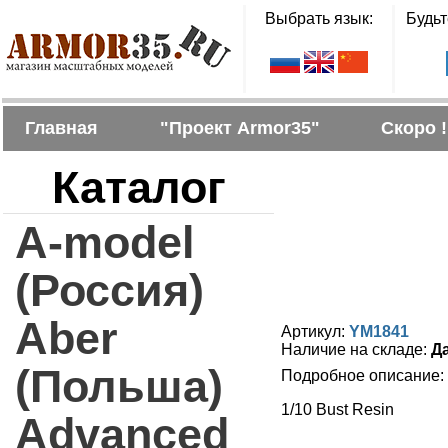
Выбрать язык:
Будьт
Главная
"Проект Armor35"
Скоро !
Каталог
A-model
(Россия)
Aber
Артикул:
YM1841
Наличие на складе:
Д
(Польша)
Подробное описание:
1/10 Bust Resin
Advanced