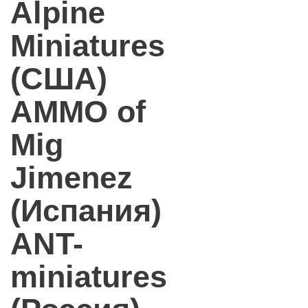
Alpine
Miniatures
(США)
AMMO of
Mig
Jimenez
(Испания)
ANT-
miniatures