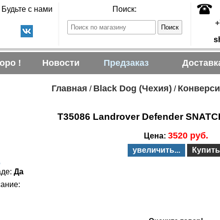
Будьте с нами
Поиск:
+
s
оро !
Новости
Предзаказ
Доставк
Главная
Black Dog (Чехия)
Конверси
/
/
T35086 Landrover Defender SNATCH
3520 руб.
Цена:
увеличить...
Купить
6
аде:
Да
ание: