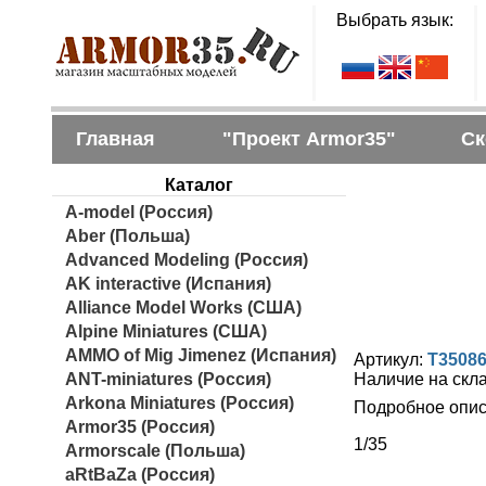
Выбрать язык:
Главная
"Проект Armor35"
Ск
Каталог
A-model (Россия)
Aber (Польша)
Advanced Modeling (Россия)
AK interactive (Испания)
Alliance Model Works (США)
Alpine Miniatures (США)
AMMO of Mig Jimenez (Испания)
Артикул:
T3508
ANT-miniatures (Россия)
Наличие на скл
Arkona Miniatures (Россия)
Подробное опис
Armor35 (Россия)
1/35
Armorscale (Польша)
aRtBaZa (Россия)