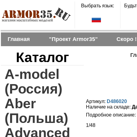
Выбрать язык:
Будьт
Главная
"Проект Armor35"
Скоро !
Каталог
Гл
A-model
(Россия)
Aber
Артикул:
D486020
Наличие на складе:
Д
(Польша)
Подробное описание:
1/48
Advanced