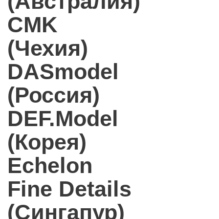
(Австралия)
CMK
(Чехия)
DASmodel
(Россия)
DEF.Model
(Корея)
Echelon
Fine Details
(Сингапур)