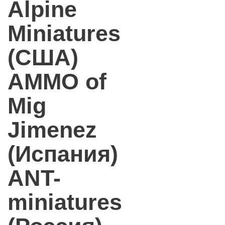
Alpine
Miniatures
(США)
AMMO of
Mig
Jimenez
(Испания)
ANT-
miniatures