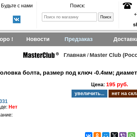
Будьте с нами
Поиск:
+
s
оро !
Новости
Предзаказ
Доставк
Главная
Master Club (Рос
/
оловка болта, размер под ключ -0.4мм; диамет
195 руб.
Цена:
увеличить...
нет на ск
031
аде:
Нет
ание: