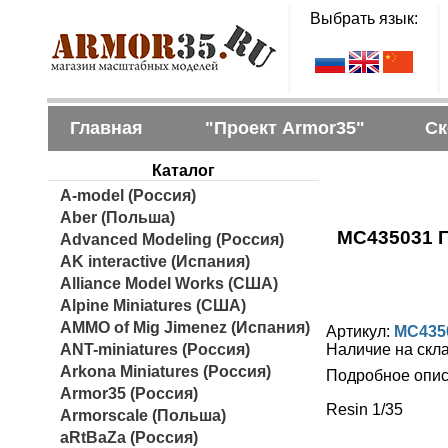
Выбрать язык:
Главная
"Проект Armor35"
Ск
Каталог
A-model (Россия)
Aber (Польша)
MC435031 Г
Advanced Modeling (Россия)
AK interactive (Испания)
Alliance Model Works (США)
Alpine Miniatures (США)
AMMO of Mig Jimenez (Испания)
Артикул:
MC435
ANT-miniatures (Россия)
Наличие на скл
Arkona Miniatures (Россия)
Подробное опис
Armor35 (Россия)
Resin 1/35
Armorscale (Польша)
aRtBaZa (Россия)