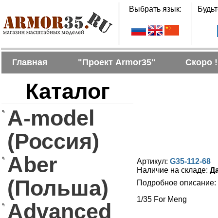
Выбрать язык:
Будьт
Главная
"Проект Armor35"
Скоро !
Каталог
A-model
(Россия)
Aber
Артикул:
G35-112-68
Наличие на складе:
Д
(Польша)
Подробное описание:
1/35 For Meng
Advanced