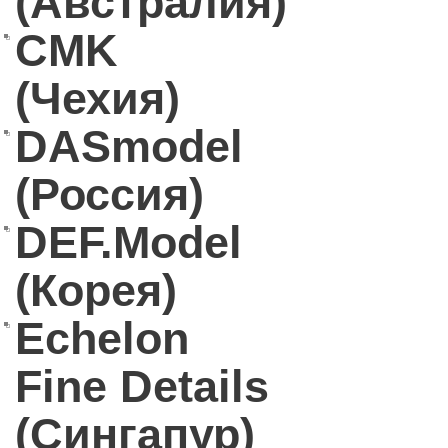
(Австралия)
CMK
(Чехия)
DASmodel
(Россия)
DEF.Model
(Корея)
Echelon
Fine Details
(Сингапур)