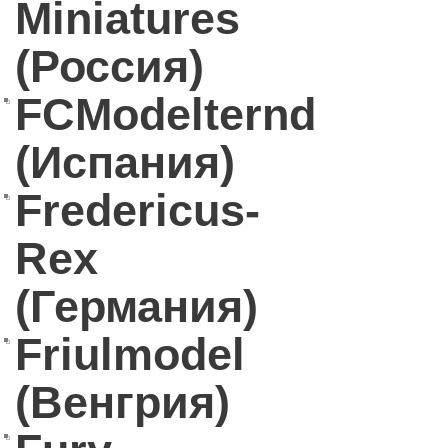
Miniatures
(Россия)
FCModelternd
(Испания)
Fredericus-
Rex
(Германия)
Friulmodel
(Венгрия)