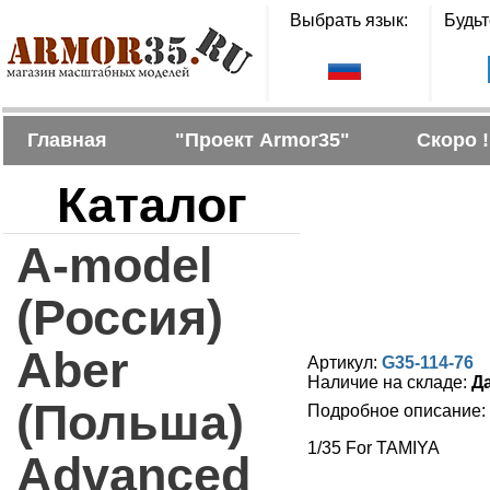
Выбрать язык:
Будьт
Главная
"Проект Armor35"
Скоро !
Каталог
A-model
(Россия)
Aber
Артикул:
G35-114-76
Наличие на складе:
Д
(Польша)
Подробное описание:
1/35 For TAMIYA
Advanced