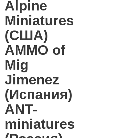
Alpine
Miniatures
(США)
AMMO of
Mig
Jimenez
(Испания)
ANT-
miniatures