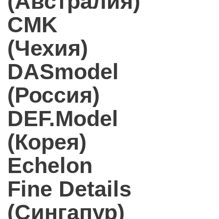
(Австралия)
CMK
(Чехия)
DASmodel
(Россия)
DEF.Model
(Корея)
Echelon
Fine Details
(Сингапур)