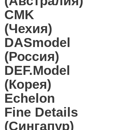
(Австралия)
CMK
(Чехия)
DASmodel
(Россия)
DEF.Model
(Корея)
Echelon
Fine Details
(Сингапур)