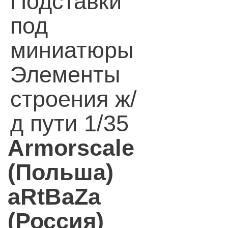
Подставки
под
миниатюры
Элементы
строения ж/
д пути 1/35
Armorscale
(Польша)
aRtBaZa
(Россия)