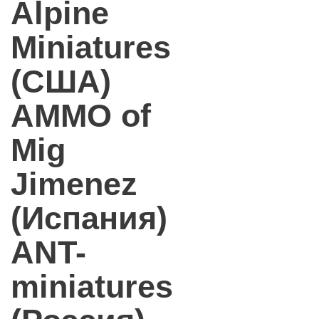
Alpine
Miniatures
(США)
AMMO of
Mig
Jimenez
(Испания)
ANT-
miniatures