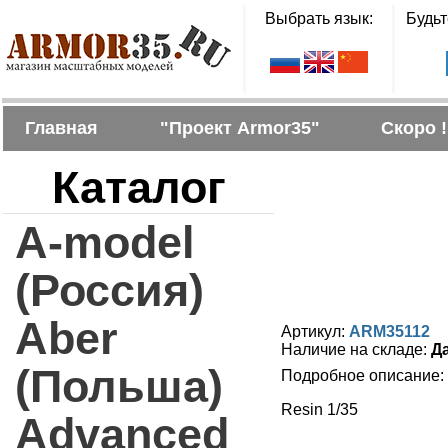
Выбрать язык:
Будьт
Главная
"Проект Armor35"
Скоро !
Каталог
A-model
(Россия)
Aber
Артикул:
ARM35112
Наличие на складе:
Д
(Польша)
Подробное описание:
Resin 1/35
Advanced