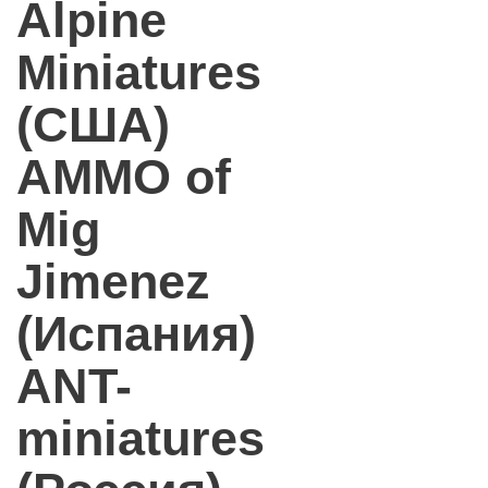
Alpine
Miniatures
(США)
AMMO of
Mig
Jimenez
(Испания)
ANT-
miniatures