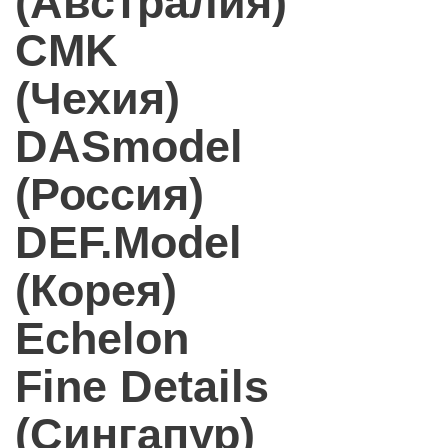
(Австралия)
CMK
(Чехия)
DASmodel
(Россия)
DEF.Model
(Корея)
Echelon
Fine Details
(Сингапур)