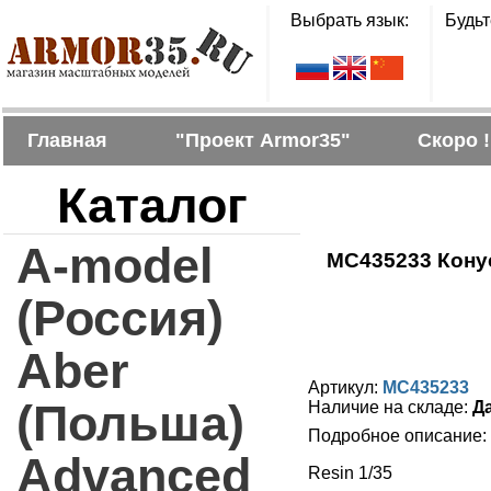
Выбрать язык:
Будьт
Главная
"Проект Armor35"
Скоро !
Каталог
A-model
MC435233 Конус
(Россия)
Aber
Артикул:
MC435233
(Польша)
Наличие на складе:
Д
Подробное описание:
Advanced
Resin 1/35