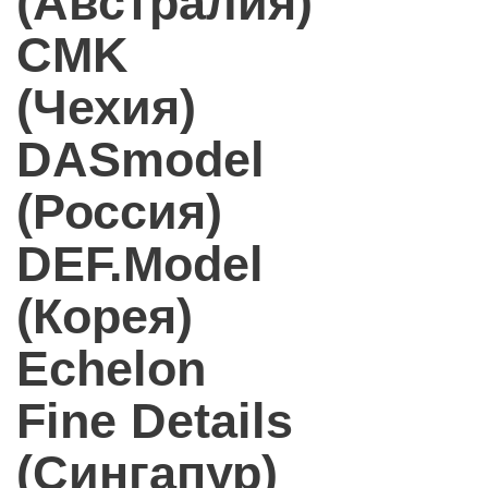
(Австралия)
CMK
(Чехия)
DASmodel
(Россия)
DEF.Model
(Корея)
Echelon
Fine Details
(Сингапур)