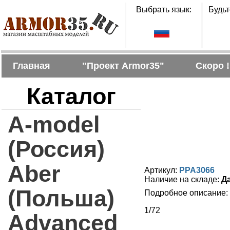
Выбрать язык:
Будьт
Главная
"Проект Armor35"
Скоро !
Каталог
A-model
(Россия)
Aber
Артикул:
PPA3066
Наличие на складе:
Д
(Польша)
Подробное описание:
1/72
Advanced