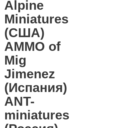
Alpine
Miniatures
(США)
AMMO of
Mig
Jimenez
(Испания)
ANT-
miniatures