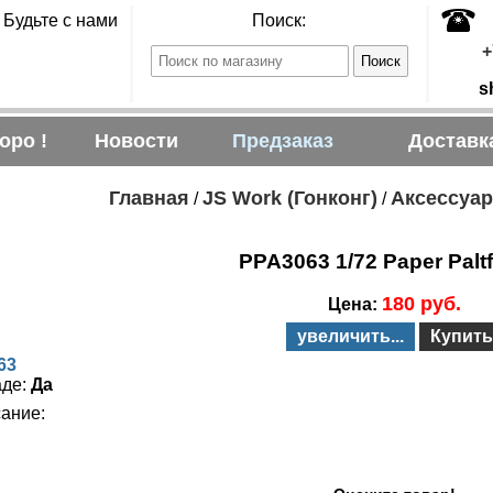
Будьте с нами
Поиск:
+
s
оро !
Новости
Предзаказ
Доставк
Главная
JS Work (Гонконг)
Аксессуа
/
/
PPA3063 1/72 Paper Palt
180 руб.
Цена:
увеличить...
Купить
63
аде:
Да
ание: