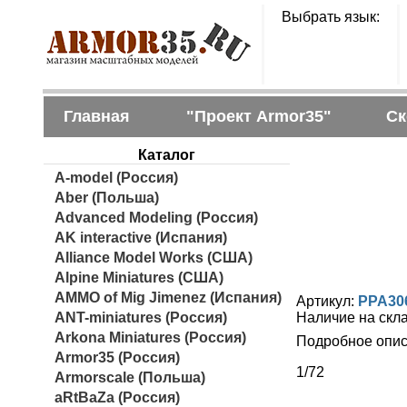
Выбрать язык:
Главная
"Проект Armor35"
Ск
Каталог
A-model (Россия)
Aber (Польша)
Advanced Modeling (Россия)
AK interactive (Испания)
Alliance Model Works (США)
Alpine Miniatures (США)
AMMO of Mig Jimenez (Испания)
Артикул:
PPA30
ANT-miniatures (Россия)
Наличие на скл
Arkona Miniatures (Россия)
Подробное опис
Armor35 (Россия)
1/72
Armorscale (Польша)
aRtBaZa (Россия)