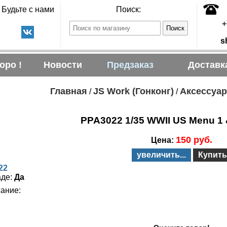
Будьте с нами
Поиск:
+
s
оро !
Новости
Предзаказ
Доставк
Главная
JS Work (Гонконг)
Аксессуа
/
/
PPA3022 1/35 WWII US Menu 1 
150 руб.
Цена:
увеличить...
Купить
22
аде:
Да
ание: