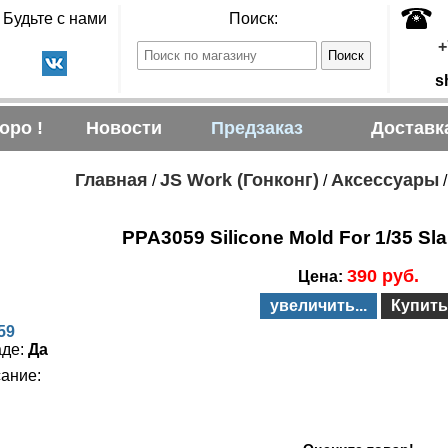
Будьте с нами
Поиск:
+
s
оро !
Новости
Предзаказ
Доставк
Главная
JS Work (Гонконг)
Аксессуары
/
/
PPA3059 Silicone Mold For 1/35 Sla
390 руб.
Цена:
увеличить...
Купить
59
аде:
Да
ание: