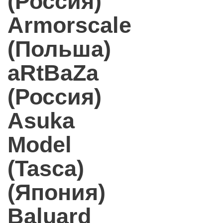
(Россия)
Armorscale
(Польша)
aRtBaZa
(Россия)
Asuka
Model
(Tasca)
(Япония)
Baluard