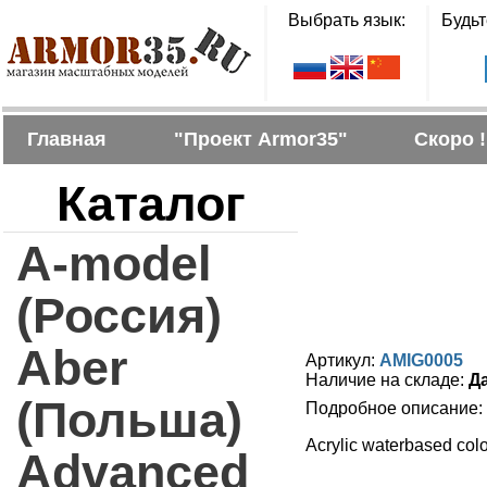
Выбрать язык:
Будьт
Главная
"Проект Armor35"
Скоро !
Каталог
A-model
(Россия)
Aber
Артикул:
AMIG0005
Наличие на складе:
Д
(Польша)
Подробное описание:
Acrylic waterbased color
Advanced