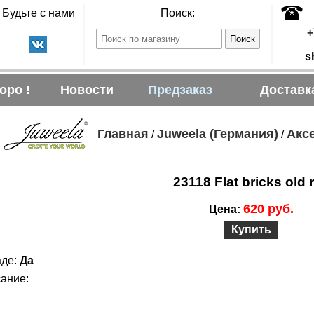
Будьте с нами
Поиск:
+
s
оро !
Новости
Предзаказ
Доставк
Главная
Juweela (Германия)
Аксе
/
/
23118 Flat bricks old 
620 руб.
Цена:
Купить
аде:
Да
ание: