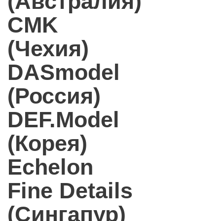
(Австралия)
CMK
(Чехия)
DASmodel
(Россия)
DEF.Model
(Корея)
Echelon
Fine Details
(Сингапур)