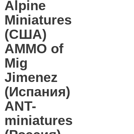
Alpine
Miniatures
(США)
AMMO of
Mig
Jimenez
(Испания)
ANT-
miniatures