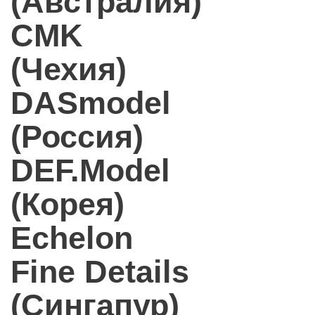
(Австралия)
CMK
(Чехия)
DASmodel
(Россия)
DEF.Model
(Корея)
Echelon
Fine Details
(Сингапур)