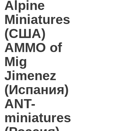
Alpine
Miniatures
(США)
AMMO of
Mig
Jimenez
(Испания)
ANT-
miniatures