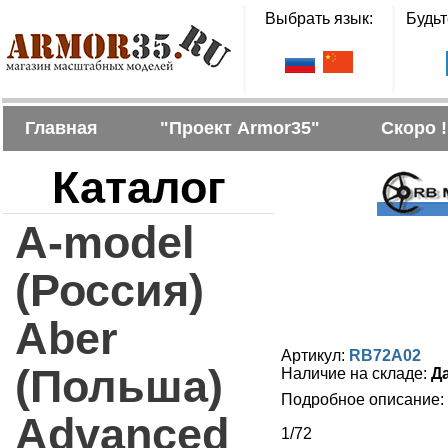
Выбрать язык:
Будьт
Главная
"Проект Armor35"
Скоро !
Каталог
A-model
(Россия)
Aber
Артикул:
RB72A02
(Польша)
Наличие на складе:
Д
Подробное описание:
Advanced
1/72