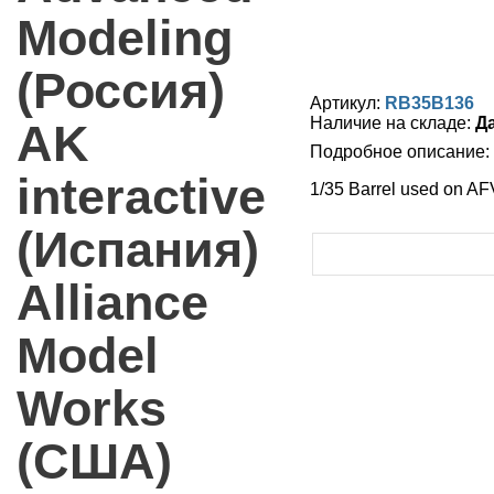
Modeling
(Россия)
Артикул:
RB35B136
Наличие на складе:
Д
AK
Подробное описание:
interactive
1/35 Barrel used on A
(Испания)
Alliance
Model
Works
(США)