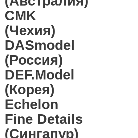
(Австралия)
CMK
(Чехия)
DASmodel
(Россия)
DEF.Model
(Корея)
Echelon
Fine Details
(Сингапур)