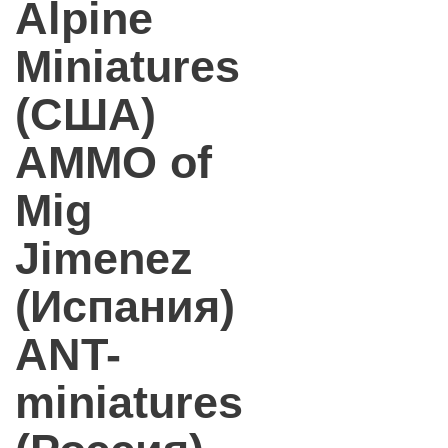
Alpine
Miniatures
(США)
AMMO of
Mig
Jimenez
(Испания)
ANT-
miniatures