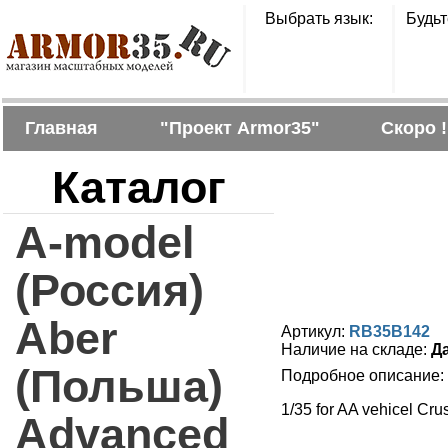
Выбрать язык:
Будьт
Главная
"Проект Armor35"
Скоро !
Каталог
A-model
(Россия)
Aber
Артикул:
RB35B142
Наличие на складе:
Д
(Польша)
Подробное описание:
1/35 for AA vehicel Cr
Advanced