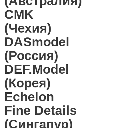
(Австралия)
CMK
(Чехия)
DASmodel
(Россия)
DEF.Model
(Корея)
Echelon
Fine Details
(Сингапур)