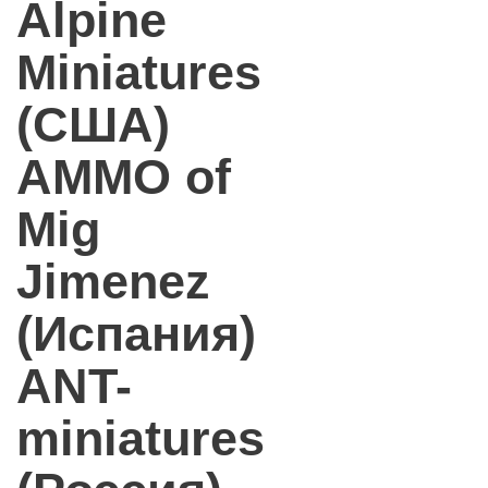
Alpine
Miniatures
(США)
AMMO of
Mig
Jimenez
(Испания)
ANT-
miniatures