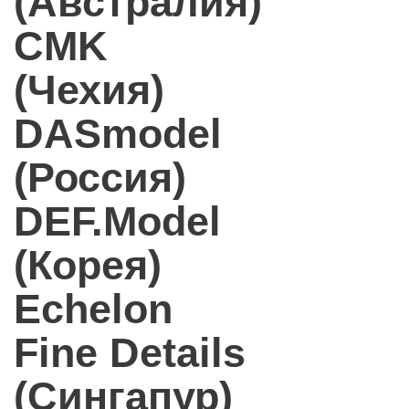
(Австралия)
CMK
(Чехия)
DASmodel
(Россия)
DEF.Model
(Корея)
Echelon
Fine Details
(Сингапур)