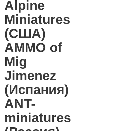
Alpine
Miniatures
(США)
AMMO of
Mig
Jimenez
(Испания)
ANT-
miniatures