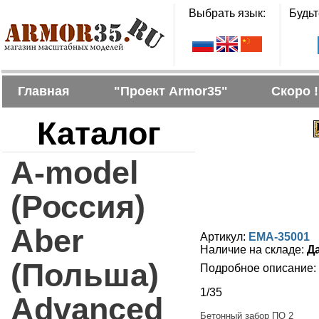
Выбрать язык:
Будьт
Главная
"Проект Armor35"
Скоро !
Каталог
A-model
(Россия)
Aber
Артикул:
EMA-35001
Наличие на складе:
Д
(Польша)
Подробное описание:
1/35
Advanced
Бетонный забор ПО 2