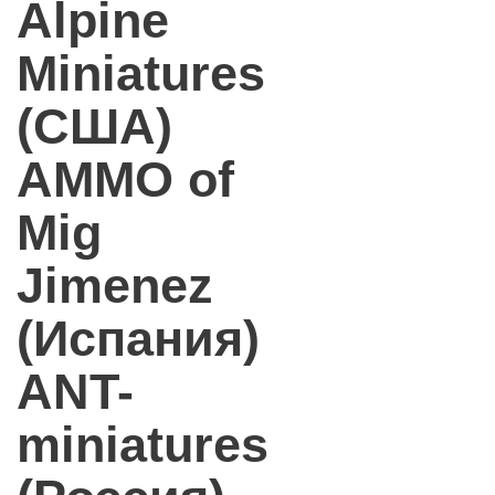
Alpine
Miniatures
(США)
AMMO of
Mig
Jimenez
(Испания)
ANT-
miniatures