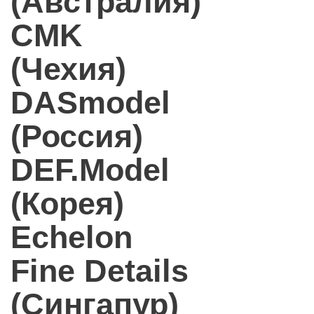
(Австралия)
CMK
(Чехия)
DASmodel
(Россия)
DEF.Model
(Корея)
Echelon
Fine Details
(Сингапур)