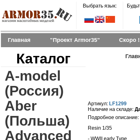
Выбрать язык:
Будьт
Главная
"Проект Armor35"
Скоро !
Каталог
Глав
A-model
(Россия)
Aber
Артикул:
LF1299
Наличие на складе:
Д
(Польша)
Подробное описание:
Resin 1/35
Advanced
- WWII early Type