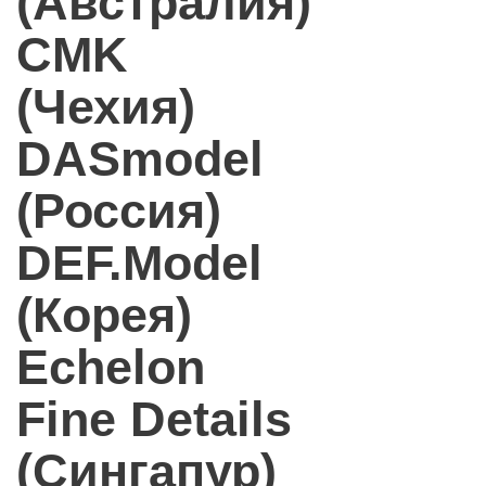
(Австралия)
CMK
(Чехия)
DASmodel
(Россия)
DEF.Model
(Корея)
Echelon
Fine Details
(Сингапур)