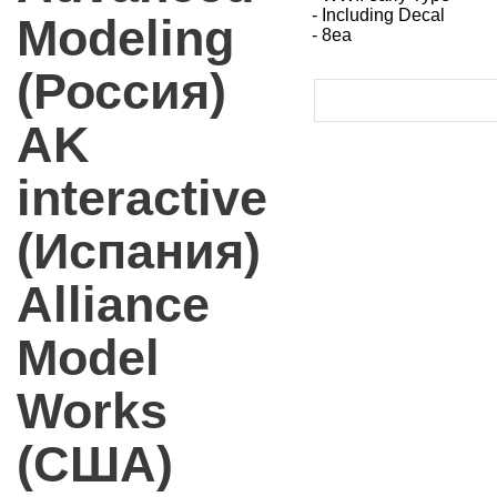
- Including Decal
Modeling
- 8ea
(Россия)
AK
interactive
(Испания)
Alliance
Model
Works
(США)