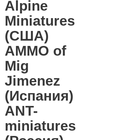
Alpine
Miniatures
(США)
AMMO of
Mig
Jimenez
(Испания)
ANT-
miniatures