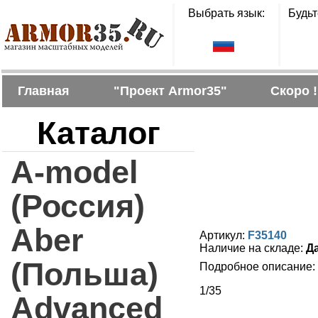
Выбрать язык:
Будьт
Главная
"Проект Armor35"
Скоро !
Каталог
A-model
(Россия)
Aber
Артикул:
F35140
Наличие на складе:
Д
(Польша)
Подробное описание:
1/35
Advanced