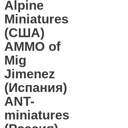
Alpine
Miniatures
(США)
AMMO of
Mig
Jimenez
(Испания)
ANT-
miniatures