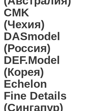
(Австралия)
CMK
(Чехия)
DASmodel
(Россия)
DEF.Model
(Корея)
Echelon
Fine Details
(Сингапур)