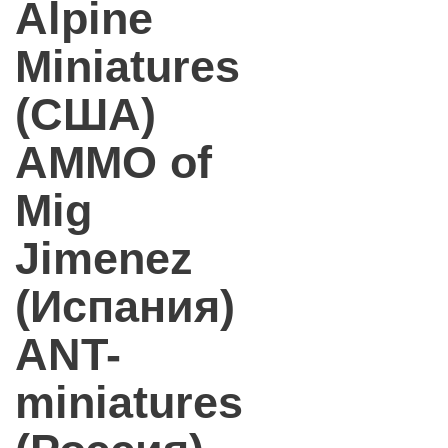
Alpine
Miniatures
(США)
AMMO of
Mig
Jimenez
(Испания)
ANT-
miniatures