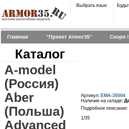
Выбрать язык:
Будьт
Главная
"Проект Armor35"
Скоро !
Каталог
A-model
(Россия)
Aber
Артикул:
EMA-35004
Наличие на складе:
Д
(Польша)
Подробное описание:
1/35
Advanced