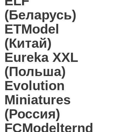
ELF
(Беларусь)
ETModel
(Китай)
Eureka XXL
(Польша)
Evolution
Miniatures
(Россия)
FCModelternd