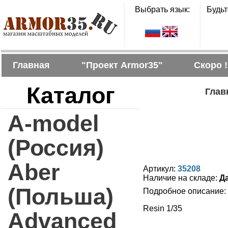
Выбрать язык:
Будьт
Главная
"Проект Armor35"
Скоро !
Каталог
Глав
A-model
(Россия)
Aber
Артикул:
35208
Наличие на складе:
Д
(Польша)
Подробное описание:
Resin 1/35
Advanced