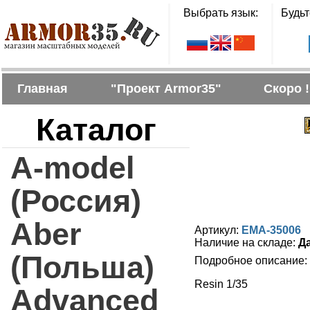
Выбрать язык:
Будьт
Главная
"Проект Armor35"
Скоро !
Каталог
A-model
(Россия)
Aber
Артикул:
EMA-35006
Наличие на складе:
Д
(Польша)
Подробное описание:
Resin 1/35
Advanced