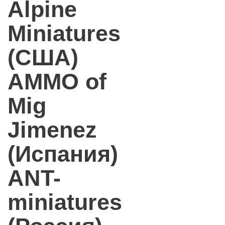
Alpine
Miniatures
(США)
AMMO of
Mig
Jimenez
(Испания)
ANT-
miniatures