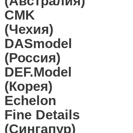
(Австралия)
CMK
(Чехия)
DASmodel
(Россия)
DEF.Model
(Корея)
Echelon
Fine Details
(Сингапур)