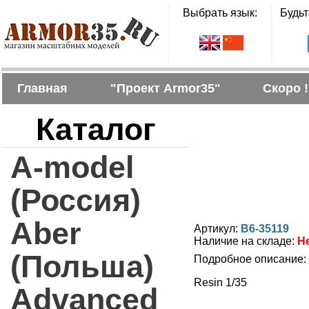
Выбрать язык:
Будьт
Главная
"Проект Armor35"
Скоро !
Каталог
A-model
(Россия)
Aber
Артикул:
B6-35119
Наличие на складе:
Н
(Польша)
Подробное описание:
Resin 1/35
Advanced