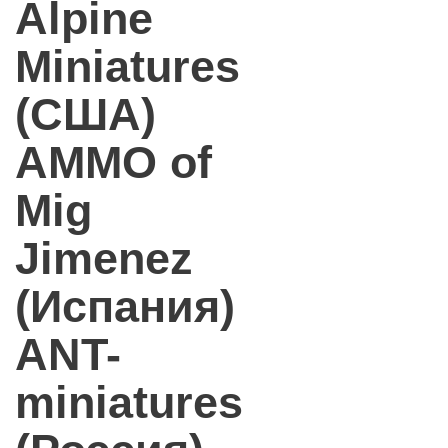
Alpine
Miniatures
(США)
AMMO of
Mig
Jimenez
(Испания)
ANT-
miniatures