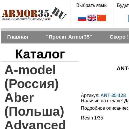
Выбрать язык:
Будьт
Главная
"Проект Armor35"
Скоро !
Каталог
A-model
ANT-
(Россия)
Aber
Артикул:
ANT-35-128
Наличие на складе:
Д
(Польша)
Подробное описание:
Resin 1/35
Advanced