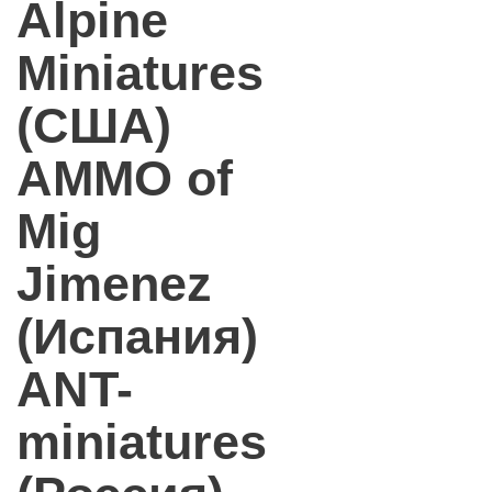
Alpine
Miniatures
(США)
AMMO of
Mig
Jimenez
(Испания)
ANT-
miniatures