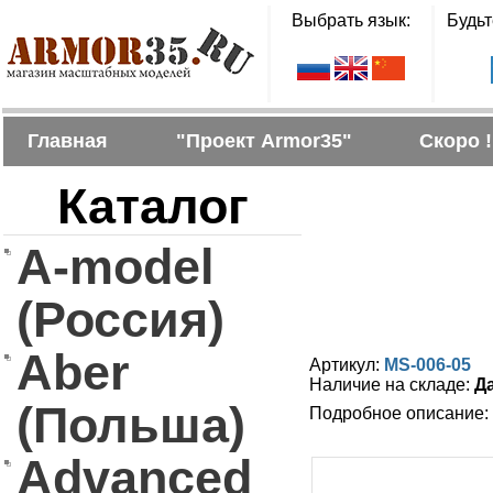
Выбрать язык:
Будьт
Главная
"Проект Armor35"
Скоро !
Каталог
A-model
(Россия)
Aber
Артикул:
MS-006-05
Наличие на складе:
Д
(Польша)
Подробное описание:
Advanced