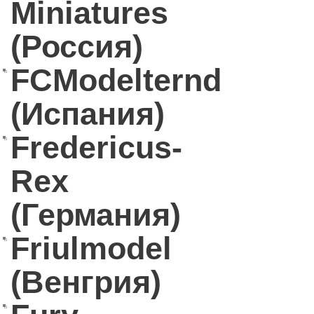
Miniatures
(Россия)
FCModelternd
(Испания)
Fredericus-
Rex
(Германия)
Friulmodel
(Венгрия)