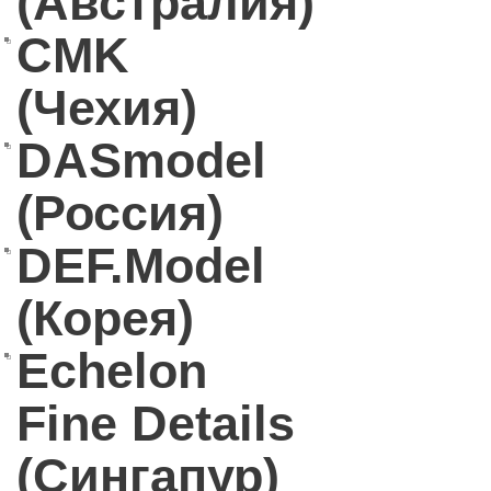
(Австралия)
CMK
(Чехия)
DASmodel
(Россия)
DEF.Model
(Корея)
Echelon
Fine Details
(Сингапур)