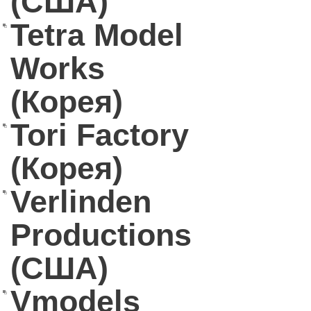
(США)
Tetra Model
Works
(Корея)
Tori Factory
(Корея)
Verlinden
Productions
(США)
Vmodels