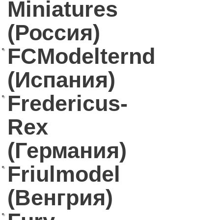
Miniatures
(Россия)
FCModelternd
(Испания)
Fredericus-
Rex
(Германия)
Friulmodel
(Венгрия)