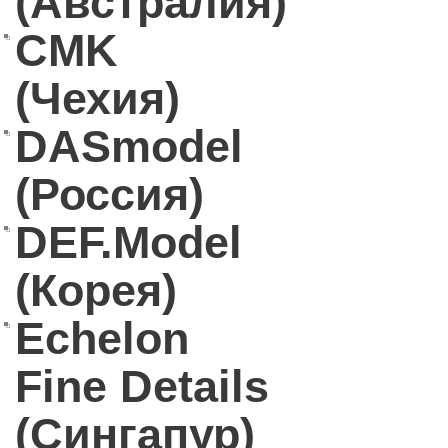
(Австралия)
CMK
(Чехия)
DASmodel
(Россия)
DEF.Model
(Корея)
Echelon
Fine Details
(Сингапур)