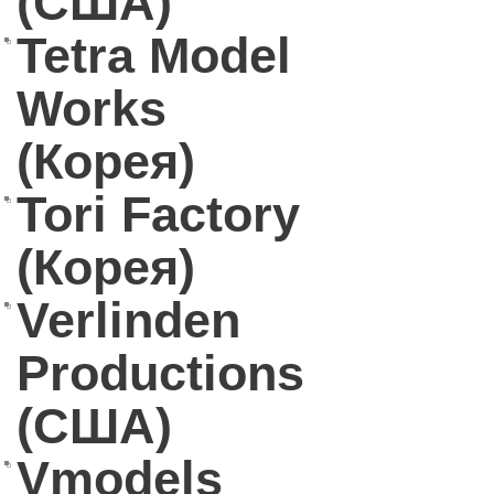
(США)
Tetra Model
Works
(Корея)
Tori Factory
(Корея)
Verlinden
Productions
(США)
Vmodels