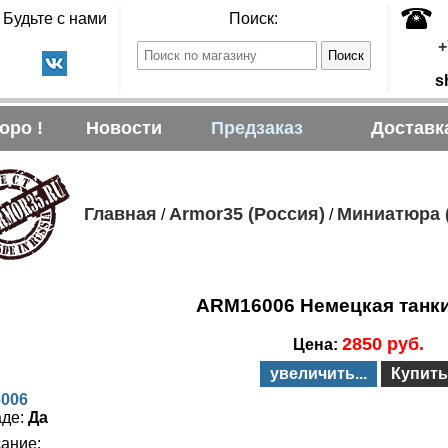
Будьте с нами
Поиск:
+
s
оро !
Новости
Предзаказ
Доставк
Главная
Armor35 (Россия)
Миниатюра 
/
/
ARM16006 Немецкая танкис
2850 руб.
Цена:
увеличить...
Купить
006
аде:
Да
ание: