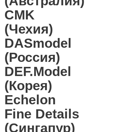
(Австралия)
CMK
(Чехия)
DASmodel
(Россия)
DEF.Model
(Корея)
Echelon
Fine Details
(Сингапур)