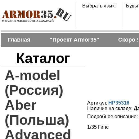
Выбрать язык:
Будьт
Главная
"Проект Armor35"
Скоро !
Каталог
A-model
(Россия)
Aber
Артикул:
HP35316
Наличие на складе:
Д
(Польша)
Подробное описание:
1/35 Гипс
Advanced