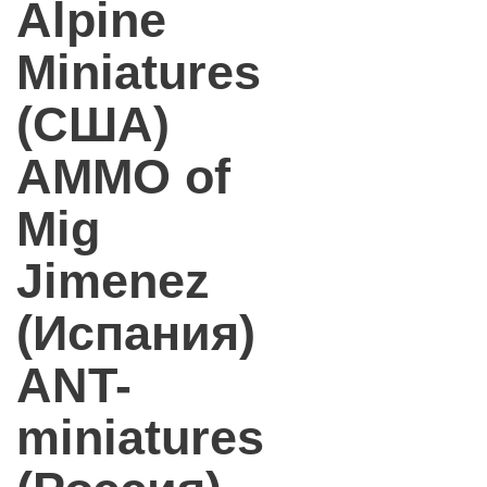
Alpine
Miniatures
(США)
AMMO of
Mig
Jimenez
(Испания)
ANT-
miniatures