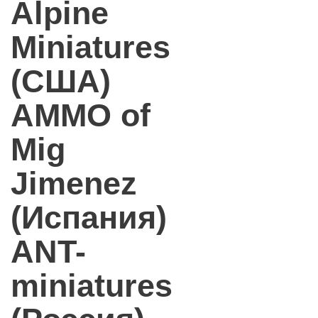
Alpine
Miniatures
(США)
AMMO of
Mig
Jimenez
(Испания)
ANT-
miniatures