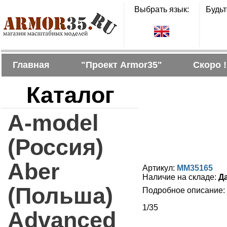
Выбрать язык:
Будьт
Главная
"Проект Armor35"
Скоро !
Каталог
A-model
(Россия)
Aber
Артикул:
MM35165
Наличие на складе:
Д
(Польша)
Подробное описание:
1/35
Advanced