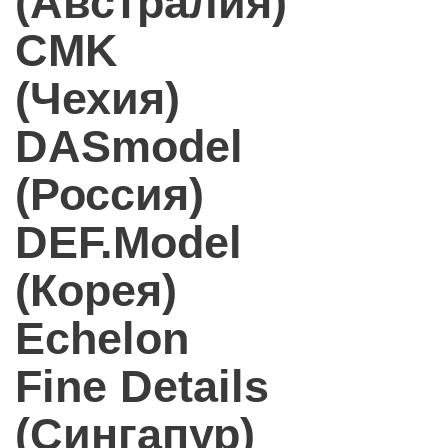
(Австралия)
CMK
(Чехия)
DASmodel
(Россия)
DEF.Model
(Корея)
Echelon
Fine Details
(Сингапур)